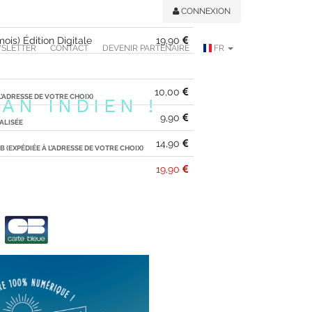
CONNEXION
is) Édition Digitale
19,90
SLETTER
CONTACT
DEVENIR PARTENAIRE
FR
10,00
L’ADRESSE DE VOTRE CHOIX)
AN INDIEN !
9,90
ALISÉE
14,90
 (EXPÉDIÉE À L’ADRESSE DE VOTRE CHOIX)
19,90