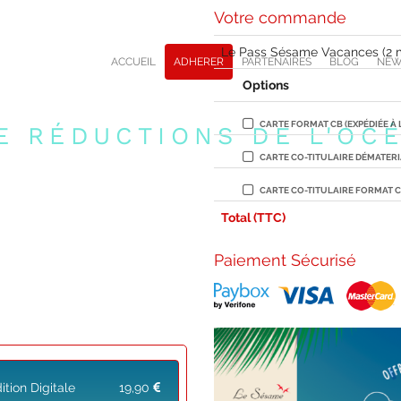
Votre commande
Le Pass Sésame Vacances (2 mo
ACCUEIL
ADHERER
PARTENAIRES
BLOG
NEW
Options
CARTE FORMAT CB (EXPÉDIÉE À 
E RÉDUCTIONS DE L'OCÉ
CARTE CO-TITULAIRE DÉMATERI
CARTE CO-TITULAIRE FORMAT CB
Total (TTC)
Paiement Sécurisé
tion Digitale
19,90