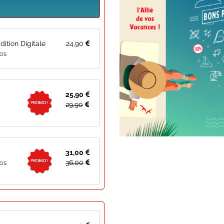
ition Digitale
24,90
iOS
25,90
29,90
31,00
36,00
iOS