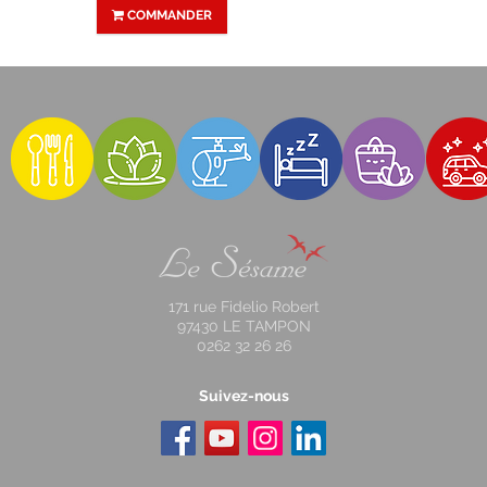
COMMANDER
171 rue Fidelio Robert
97430 LE TAMPON
0262 32 26 26
Suivez-nous