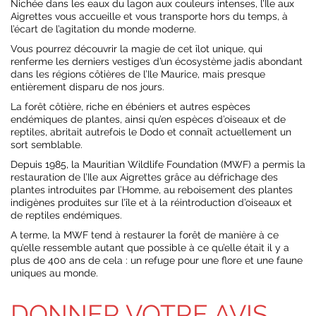
Nichée dans les eaux du lagon aux couleurs intenses, l’Ile aux
Aigrettes vous accueille et vous transporte hors du temps, à
l’écart de l’agitation du monde moderne.
Vous pourrez découvrir la magie de cet îlot unique, qui
renferme les derniers vestiges d’un écosystème jadis abondant
dans les régions côtières de l’Ile Maurice, mais presque
entièrement disparu de nos jours.
La forêt côtière, riche en ébéniers et autres espèces
endémiques de plantes, ainsi qu’en espèces d’oiseaux et de
reptiles, abritait autrefois le Dodo et connaît actuellement un
sort semblable.
Depuis 1985, la Mauritian Wildlife Foundation (MWF) a permis la
restauration de l’Ile aux Aigrettes grâce au défrichage des
plantes introduites par l’Homme, au reboisement des plantes
indigènes produites sur l’île et à la réintroduction d’oiseaux et
de reptiles endémiques.
A terme, la MWF tend à restaurer la forêt de manière à ce
qu’elle ressemble autant que possible à ce qu’elle était il y a
plus de 400 ans de cela : un refuge pour une flore et une faune
uniques au monde.
DONNER VOTRE AVIS