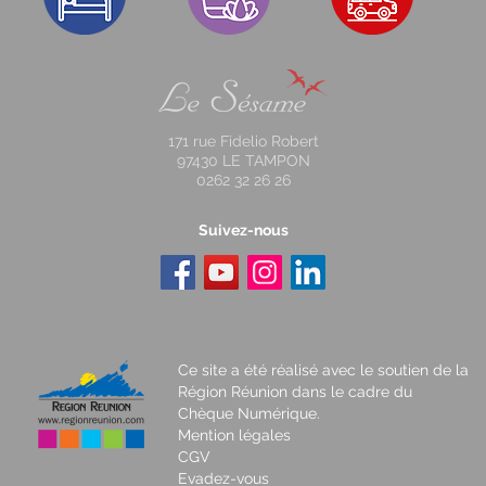
171 rue Fidelio Robert
97430 LE TAMPON
0262 32 26 26
Suivez-nous
Ce site a été réalisé avec le soutien de la
Région Réunion dans le cadre du
Chèque Numérique.
Mention légales
CGV
Evadez-vous