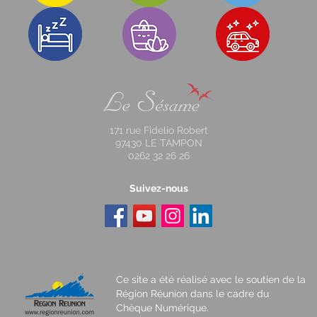
171 rue Fidelio Robert
97430 LE TAMPON
0262 32 26 26
Suivez-nous
Ce site a été réalisé avec le soutien de la
Région Réunion dans le cadre du
Chèque Numérique.