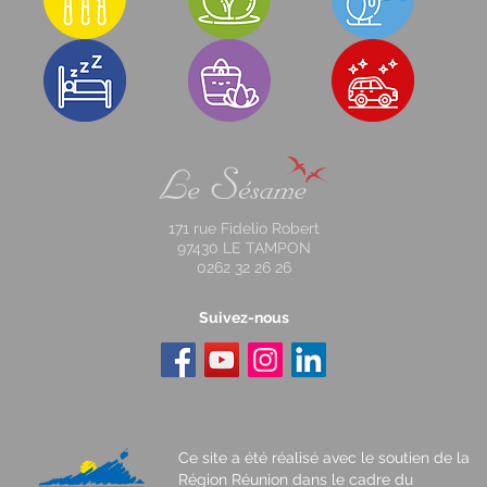
171 rue Fidelio Robert
97430 LE TAMPON
0262 32 26 26
Suivez-nous
Ce site a été réalisé avec le soutien de la
Région Réunion dans le cadre du