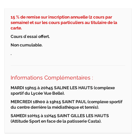
15 % de remise sur inscription annuelle (2 cours par
semaine) et sur les cours particuliers au titulaire de la
carte.
Cours d
’
essai offert.
Non cumulable.
.
Informations Complémentaires :
MARDI 19h15
à
20h45 SALINE LES HAUTS (complexe
sportif du Lyc
é
e Vue Belle).
MERCREDI 18h00
à
19h15 SAINT PAUL (complexe sportif
du centre derri
è
re la m
é
diath
è
que et tennis).
SAMEDI 10H15
à
11H45 SAINT GILLES LES HAUTS
(Attitude Sport en face de la patisserie Casta).