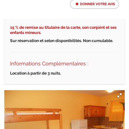
DONNER VOTRE AVIS
15 % de remise au titulaire de la carte, son conjoint et ses
enfants mineurs.
Sur r
é
servation et selon disponibilit
é
s. Non cumulable.
Informations Complémentaires :
Location
à
partir de 3 nuits.