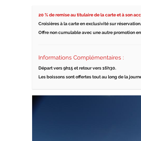
20 % de remise au titulaire de la carte et à son 
Croisi
è
res
à
la carte en exclusivit
é
sur r
é
servation
Offre non cumulable avec une autre promotion en
Informations Complémentaires :
D
é
part vers 9h15 et retour vers 16h30.
Les boissons sont offertes tout au long de la journ