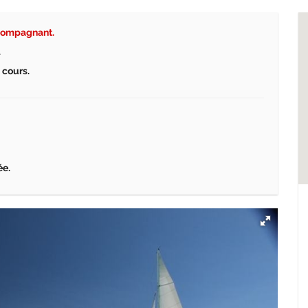
accompagnant.
.
 cours.
ée.