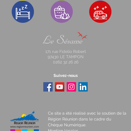
171 rue Fidelio Robert
97430 LE TAMPON
0262 32 26 26
Suivez-nous
Ce site a été réalisé avec le soutien de la
Région Réunion dans le cadre du
Chèque Numérique.
Mention légales