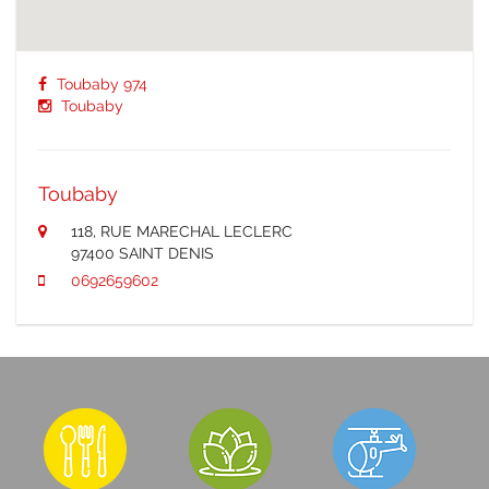
Toubaby 974
Toubaby
Toubaby
118, RUE MARECHAL LECLERC
97400 SAINT DENIS
0692659602