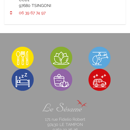
97680 TSINGONI
06 39 67 74 97
171 rue Fidelio Robert
97430 LE TAMPON
0262 32 26 26