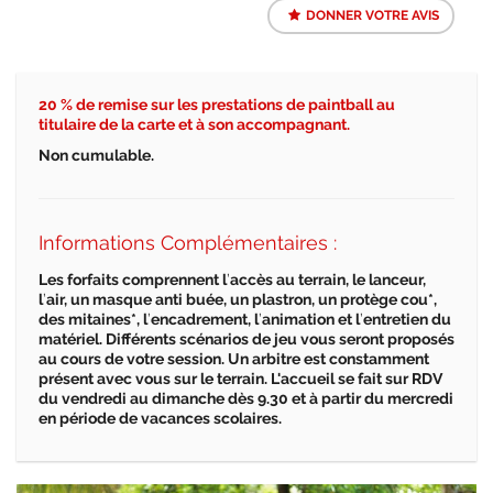
DONNER VOTRE AVIS
20 % de remise sur les prestations de paintball au
titulaire de la carte et
à
son accompagnant.
Non cumulable.
Informations Complémentaires :
Les forfaits comprennent l
’
acc
è
s au terrain, le lanceur,
l
’
air, un masque anti bu
é
e, un plastron, un prot
è
ge cou*,
des mitaines*, l
’
encadrement, l
’
animation et l
’
entretien du
mat
é
riel. Diff
é
rents sc
é
narios de jeu vous seront propos
é
s
au cours de votre session. Un arbitre est constamment
pr
é
sent avec vous sur le terrain. L'accueil se fait sur RDV
du vendredi au dimanche d
è
s 9.30 et
à
partir du mercredi
en p
é
riode de vacances scolaires.