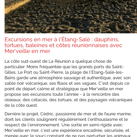
Excursions en mer à l'Étang-Salé : dauphins,
tortues, baleines et côtes réunionnaises avec
Mer'veille en mer
La côte sud-ouest de La Réunion a quelque chose de
particulier. Moins fréquentée que les grands ports de Saint-
Gilles, Le Port ou Saint-Pierre, la plage de l'Étang-Salé-les-
Bains garde une atmosphère sauvage et authentique, avec son
sable noir volcanique, ses filaos et ses vagues. C'est depuis ce
point de départ calme et stratégique que Mer'veille en mer
propose ses excursions toute l'année - à la rencontre des
oisieaux, des cétacés, des tortues, et des paysages volcaniques
de la côte ouest.
Derrière le projet, Cédric, passionné de mer et de faune marine,
dont les clients soulignent régulièrement l'enthousiasme et le
respect de l'environnement. Une sortie en semi-rigide avec
Mer'veille en mer, c'est une expérience encadrée, sécurisée, et
menée avec le souci constant de ne pas perturber les animaux