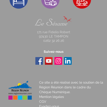
171 rue Fidelio Robert
97430 LE TAMPON
0262 32 26 26
Suivez-nous
Ce site a été réalisé avec le soutien de la
Région Réunion dans le cadre du
Chèque Numérique.
Mention légales
CGV
Evadez-vous