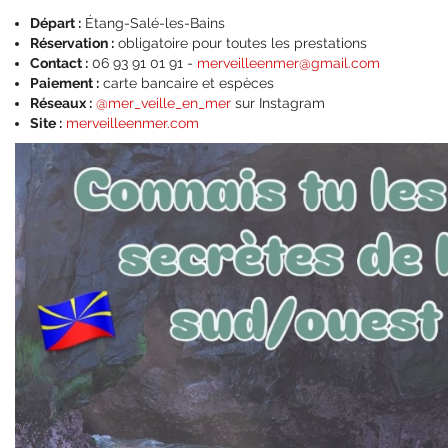
Départ :
Étang-Salé-les-Bains
Réservation :
obligatoire pour toutes les prestations
Contact :
06 93 91 01 91 -
merveilleenmer@gmail.com
Paiement :
carte bancaire et espèces
Réseaux :
@mer_veille_en_mer
sur Instagram
Site :
merveilleenmer.com