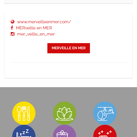
www.merveilleenmer.com/
MERveille en MER
mer_veille_en_mer
MERVEILLE EN MER