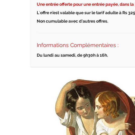
Une entr
é
e offerte pour une entr
é
e pay
é
e, d
ans la
L
’
offre n'est valable que sur le tarif adulte
à Rs 325
Non cumulable avec d'autres offres.
Informations Complémentaires :
Du lundi au samedi, de 9h30h
à
16h.