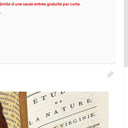
 limite d
’
une seule entr
ée gratuite par carte.
.