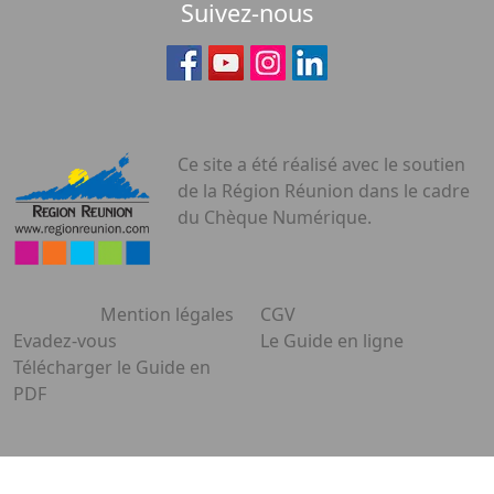
Suivez-nous
Ce site a été réalisé avec le soutien
de la Région Réunion dans le cadre
du Chèque Numérique.
Mention légales
CGV
Evadez-vous
Le Guide en ligne
Télécharger le Guide en
PDF