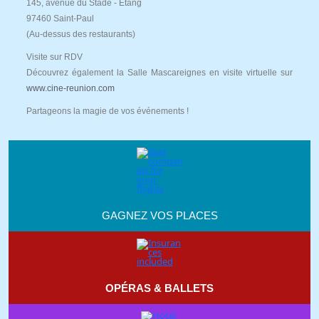
145, avenue du Stade - Etang
97460 Saint-Paul
(Au-dessus des restaurants)
Visite sur RDV
Découvrez également la Salle Mascareignes en visite virtuelle sur
www.cine-reunion.com
Partageons la magie de vos événements !
GAGNEZ VOS PLACES
OPÉRAS & BALLETS