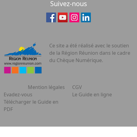
Suivez-nous
Ce site a été réalisé avec le soutien
de la Région Réunion dans le cadre
du Chèque Numérique.
Mention légales
CGV
Evadez-vous
Le Guide en ligne
Télécharger le Guide en
PDF