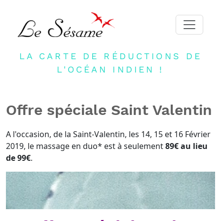
LA CARTE DE RÉDUCTIONS DE
ACCUEIL
L'OCÉAN INDIEN !
ADHERER
PARTENAIRES
Offre spéciale Saint Valentin
BLOG
NEWSLETTER
A l'occasion, de la Saint-Valentin, les 14, 15 et 16 Février
2019, le massage en duo* est à seulement
89€ au lieu
CONTACT
de 99€
.
DEVENIR PARTENAIRE
CONNEXION
FR