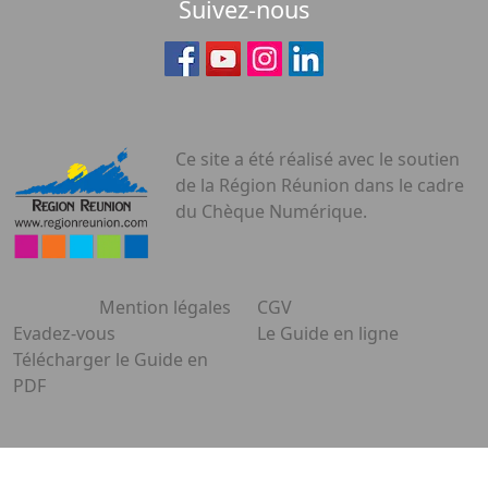
Suivez-nous
Ce site a été réalisé avec le soutien
de la Région Réunion dans le cadre
du Chèque Numérique.
Mention légales
CGV
Evadez-vous
Le Guide en ligne
Télécharger le Guide en
PDF