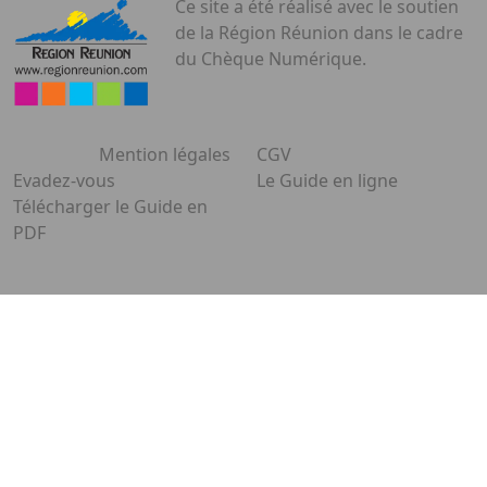
Ce site a été réalisé avec le soutien
de la Région Réunion dans le cadre
du Chèque Numérique.
Mention légales
CGV
Evadez-vous
Le Guide en ligne
Télécharger le Guide en
PDF