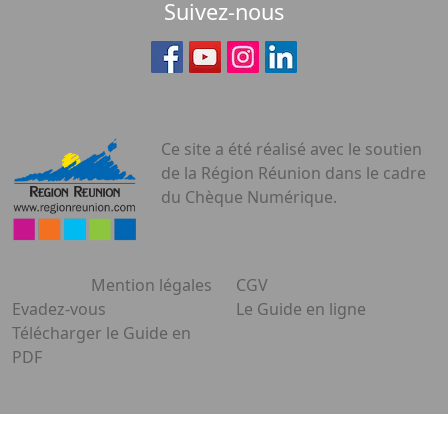
Suivez-nous
Ce site a été réalisé avec le soutien
de la Région Réunion dans le cadre
du Chèque Numérique.
Mention légales
CGV
Evadez-vous
Le Guide en ligne
Télécharger le Guide en
PDF