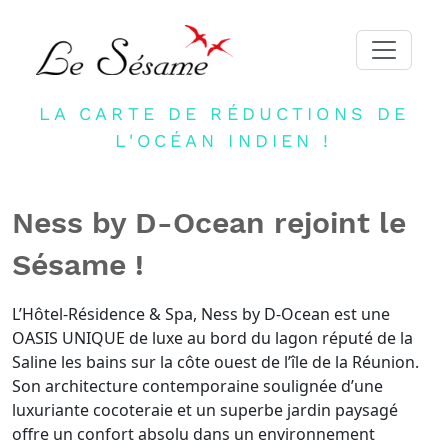
LA CARTE DE RÉDUCTIONS DE
ACCUEIL
L'OCÉAN INDIEN !
ADHERER
PARTENAIRES
Ness by D-Ocean rejoint le
BLOG
Sésame !
NEWSLETTER
CONTACT
L’Hôtel-Résidence & Spa, Ness by D-Ocean est une
OASIS UNIQUE de luxe au bord du lagon réputé de la
DEVENIR PARTENAIRE
Saline les bains sur la côte ouest de l’île de la Réunion.
CONNEXION
Son architecture contemporaine soulignée d’une
luxuriante cocoteraie et un superbe jardin paysagé
FR
offre un confort absolu dans un environnement