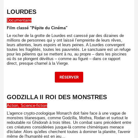
LOURDES
Documentaire
Film classé "Pépite du Cinéma"
Le rocher de la grotte de Lourdes est caressé par des dizaines de
millions de personnes qui y ont laissé l’empreinte de leurs rêves,
leurs attentes, leurs espoirs et leurs peines. A Lourdes convergent
toutes les fragilités, toutes les pauvretés. Le sanctuaire est un refuge
pour les pèlerins qui se mettent à nu, au propre – dans les piscines
où ils se plongent dévêtus – comme au figuré – dans ce rapport
direct, presque charnel à la Vierge.
RÉ
SERVER
GODZILLA II ROI DES MONSTRES
Action, Science-fiction
L'agence crypto-zoologique Monarch doit faire face à une vague de
monstres titanesques, comme Godzilla, Mothra, Rodan et surtout le
redoutable roi Ghidorah à trois têtes. Un combat sans précédent entre
ces créatures considérées jusque-là comme chimériques menace
d'éclater. Alors qu'elles cherchent toutes à dominer la planète, l'avenir
même de l'humanité est en jeu…