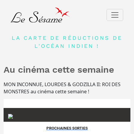
ACCUEIL
LA CARTE DE RÉDUCTIONS DE
ADHERER
L'OCÉAN INDIEN !
PARTENAIRES
Au cinéma cette semaine
BLOG
NEWSLETTER
MON INCONNUE, LOURDES & GODZILLA II: ROI DES
MONSTRES au cinéma cette semaine !
CONTACT
DEVENIR PARTENAIRE
CONNEXION
FR
PROCHAINES SORTIES