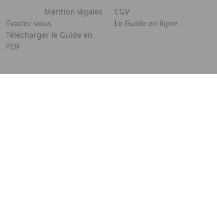
Mention légales
CGV
Evadez-vous
Le Guide en ligne
Télécharger le Guide en
PDF