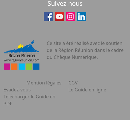
Suivez-nous
Ce site a été réalisé avec le soutien
de la Région Réunion dans le cadre
du Chèque Numérique.
Mention légales
CGV
Evadez-vous
Le Guide en ligne
Télécharger le Guide en
PDF