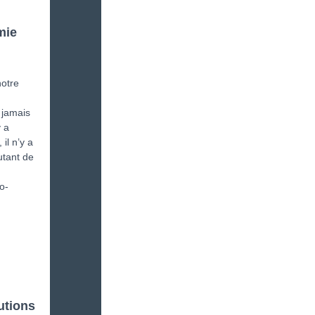
mie
notre
 jamais
y a
il n’y a
utant de
o-
utions