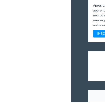
Après av
apprendr
neurotr
message
outils 
INSC