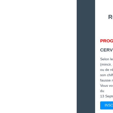
R
PROG
CERVE
Selon le
(mincir,
ou de r
son chi
fausse r
Vous vou
du
13 Sept
INSC