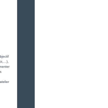
jectif
oi,…),
gmenter
s
atelier