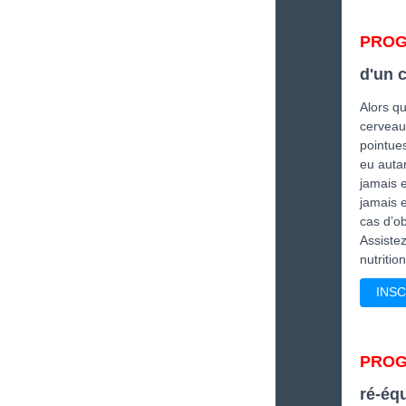
PROG
d'un 
Alors q
cerveau 
pointue
eu autan
jamais e
jamais 
cas d’o
Assiste
nutriti
INSC
PROG
ré-éq