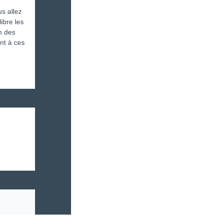
us allez
ibre les
n des
nt à ces