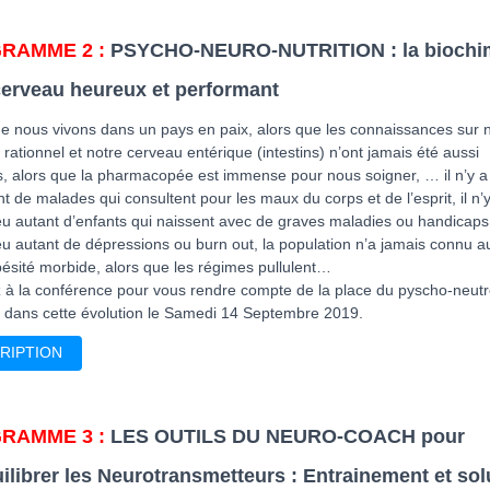
RAMME 2 :
PSYCHO-NEURO-NUTRITION : la biochi
cerveau heureux et performant
ue nous vivons dans un pays en paix, alors que les connaissances sur 
rationnel et notre cerveau entérique (intestins) n’ont jamais été aussi
s, alors que la pharmacopée est immense pour nous soigner, … il n’y a
t de malades qui consultent pour les maux du corps et de l’esprit, il n’
u autant d’enfants qui naissent avec de graves maladies ou handicaps, 
eu autant de dépressions ou burn out, la population n’a jamais connu a
bésité morbide, alors que les régimes pullulent…
z à la conférence pour vous rendre compte de la place du pyscho-neutr
on dans cette évolution le Samedi 14 Septembre 2019.
RIPTION
RAMME 3 :
LES OUTILS DU NEURO-COACH pour
uilibrer les Neurotransmetteurs : Entrainement et sol