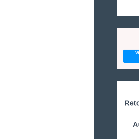
V
Ret
A