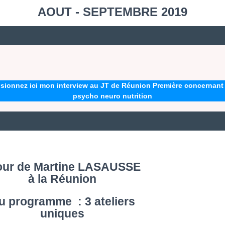
AOUT - SEPTEMBRE 2019
isionnez ici mon interview au JT de Réunion Première concernant 
psycho neuro nutrition
our de
Martine LASAUSSE
à la Réunion
u programme : 3 ateliers
uniques