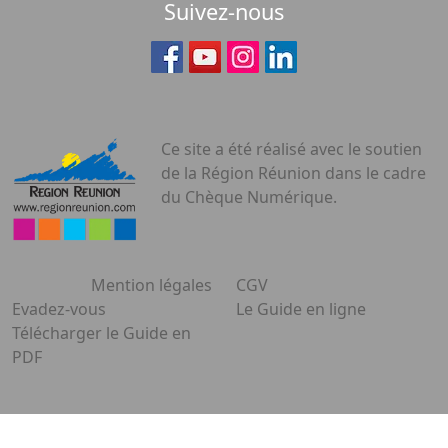
Suivez-nous
Ce site a été réalisé avec le soutien
de la Région Réunion dans le cadre
du Chèque Numérique.
Mention légales
CGV
Evadez-vous
Le Guide en ligne
Télécharger le Guide en
PDF