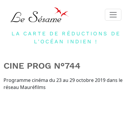
LA CARTE DE RÉDUCTIONS DE
ACCUEIL
L'OCÉAN INDIEN !
ADHERER
PARTENAIRES
CINE PROG N°744
BLOG
NEWSLETTER
Programme cinéma du 23 au 29 octobre 2019 dans le
réseau Mauréfilms
CONTACT
DEVENIR PARTENAIRE
CONNEXION
FR