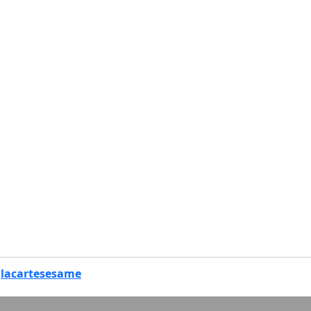
m
lacartesesame