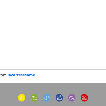
from
lacartesesame