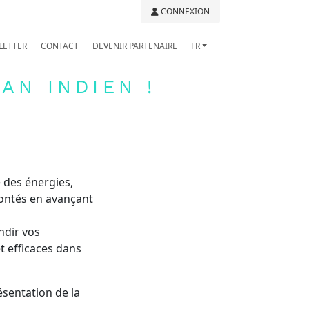
CONNEXION
LETTER
CONTACT
DEVENIR PARTENAIRE
FR
AN INDIEN !
 des énergies,
rontés en avançant
ndir vos
t efficaces dans
ésentation de la