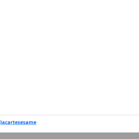
m
lacartesesame