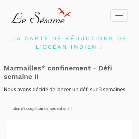
ACCUEIL
LA CARTE DE RÉDUCTIONS DE
L'OCÉAN INDIEN !
ADHERER
PARTENAIRES
Marmailles* confinement - Défi
BLOG
semaine II
NEWSLETTER
Nous avons décidé de lancer un défi sur 3 semaines.
CONTACT
DEVENIR PARTENAIRE
Idée d'occupation de nos enfants !
CONNEXION
FR