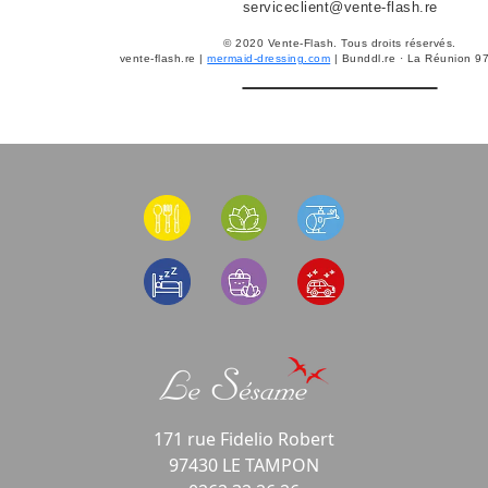
serviceclient@vente-flash.re
© 2020 Vente-Flash. Tous droits réservés.
vente-flash.re |
mermaid-dressing.com
| Bunddl.re · La Réunion 9
171 rue Fidelio Robert
97430 LE TAMPON