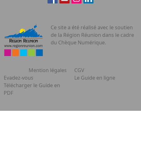
Ce site a été réalisé avec le soutien
de la Région Réunion dans le cadre
du Chèque Numérique.
Mention légales
CGV
Evadez-vous
Le Guide en ligne
Télécharger le Guide en
PDF