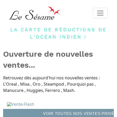
LA CARTE DE RÉDUCTIONS DE
ACCUEIL
L'OCÉAN INDIEN !
ADHERER
PARTENAIRES
Ouverture de nouvelles
BLOG
ventes...
NEWSLETTER
Retrouvez dès aujourd'hui nos nouvelles ventes :
CONTACT
L'Oreal , Mixa , Oro , Steampod , Pourquoi pas ,
DEVENIR PARTENAIRE
Manucure , Huggies, Ferrero , Mash.
CONNEXION
FR
VOIR TOUTES NOS VENTES PRIVÉ