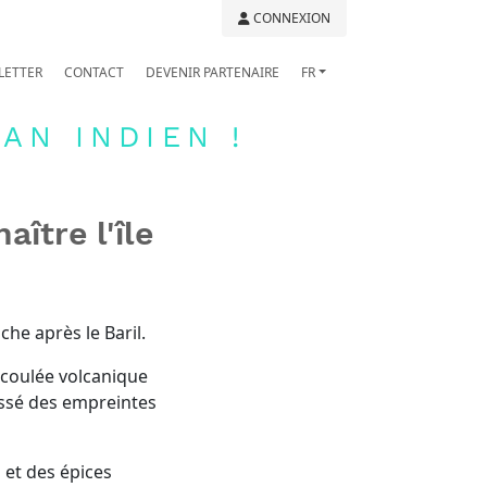
CONNEXION
LETTER
CONTACT
DEVENIR PARTENAIRE
FR
AN INDIEN !
ître l'île
che après le Baril.
e coulée volcanique
aissé des empreintes
s et des épices