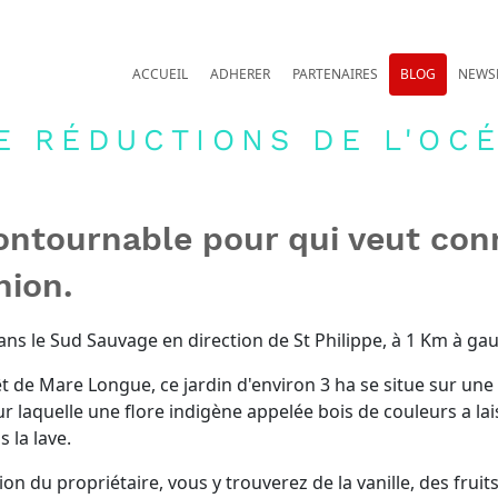
ACCUEIL
ADHERER
PARTENAIRES
BLOG
NEWS
E RÉDUCTIONS DE L'OCÉ
ontournable pour qui veut conna
nion.
dans le Sud Sauvage en direction de St Philippe, à 1 Km à gau
êt de Mare Longue, ce jardin d'environ 3 ha se situe sur un
sur laquelle une flore indigène appelée bois de couleurs a l
 la lave.
ion du propriétaire, vous y trouverez de la vanille, des fruit