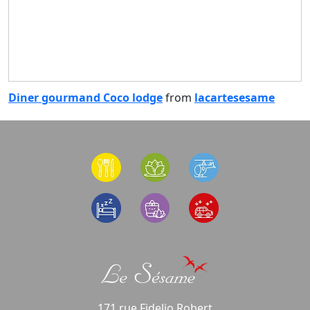
Diner gourmand Coco lodge
from
lacartesesame
171 rue Fidelio Robert