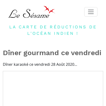
LA CARTE DE RÉDUCTIONS DE
ACCUEIL
L'OCÉAN INDIEN !
ADHERER
PARTENAIRES
Dîner gourmand ce vendredi
BLOG
NEWSLETTER
Dîner karaoké ce vendredi 28 Août 2020...
CONTACT
DEVENIR PARTENAIRE
CONNEXION
FR