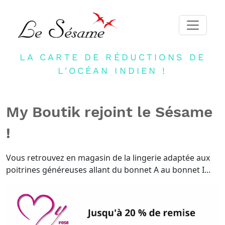
LA CARTE DE RÉDUCTIONS DE
ACCUEIL
L'OCÉAN INDIEN !
ADHERER
PARTENAIRES
My Boutik rejoint le Sésame
BLOG
!
NEWSLETTER
CONTACT
Vous retrouvez en magasin de la lingerie adaptée aux
poitrines généreuses allant du bonnet A au bonnet I...
DEVENIR PARTENAIRE
CONNEXION
FR