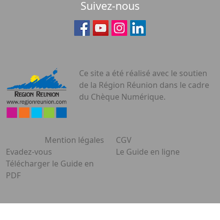
Suivez-nous
Ce site a été réalisé avec le soutien
de la Région Réunion dans le cadre
du Chèque Numérique.
Mention légales
CGV
Evadez-vous
Le Guide en ligne
Télécharger le Guide en
PDF