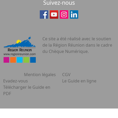
Suivez-nous
Ce site a été réalisé avec le soutien
de la Région Réunion dans le cadre
du Chèque Numérique.
Mention légales
CGV
Evadez-vous
Le Guide en ligne
Télécharger le Guide en
PDF