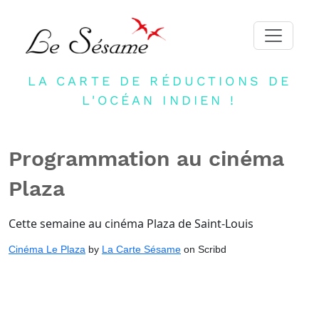
LA CARTE DE RÉDUCTIONS DE
ACCUEIL
L'OCÉAN INDIEN !
ADHERER
PARTENAIRES
Programmation au cinéma
BLOG
Plaza
NEWSLETTER
CONTACT
Cette semaine au cinéma Plaza de Saint-Louis
DEVENIR PARTENAIRE
Cinéma Le Plaza
by
La Carte Sésame
on Scribd
CONNEXION
FR