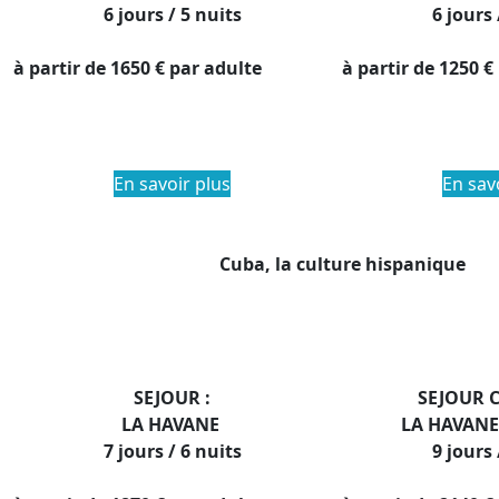
6 jours / 5 nuits
6 jours 
à partir de
1650 €
par adulte
à partir de
1250 €
En savoir plus
En sav
Cuba, la culture hispanique
SEJOUR :
SEJOUR 
LA HAVANE
LA HAVAN
7 jours / 6 nuits
9 jours 