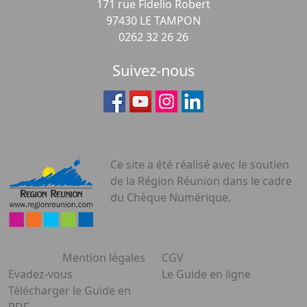
171 rue Fidelio Robert
97430 LE TAMPON
0262 32 26 26
Suivez-nous
Ce site a été réalisé avec le soutien
de la Région Réunion dans le cadre
du Chèque Numérique.
Mention légales
CGV
Evadez-vous
Le Guide en ligne
Télécharger le Guide en
PDF