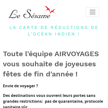
LA CARTE DE RÉDUCTIONS DE
ACCUEIL
L'OCÉAN INDIEN !
ADHERER
PARTENAIRES
Toute l'équipe AIRVOYAGES
BLOG
vous souhaite de joyeuses
NEWSLETTER
fêtes de fin d'année !
CONTACT
DEVENIR PARTENAIRE
Envie de voyager ?
CONNEXION
Des destinations vous ouvrent leurs portes sans
grandes restrictions: pas de quarantaine, protocole
FR
sanitaire sûr.