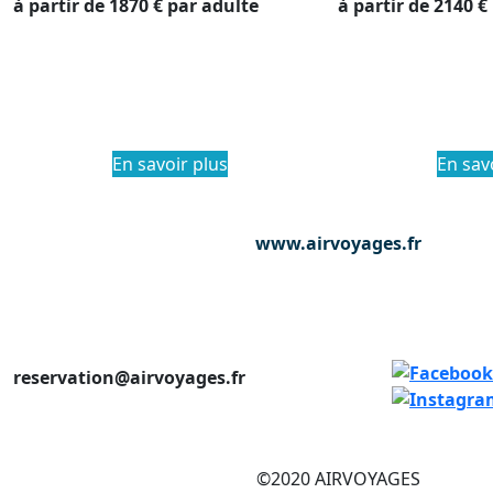
à partir de
1870 €
par adulte
à partir de
2140 €
En savoir plus
En sav
www.airvoyages.fr
reservation@airvoyages.fr
©2020 AIRVOYAGES