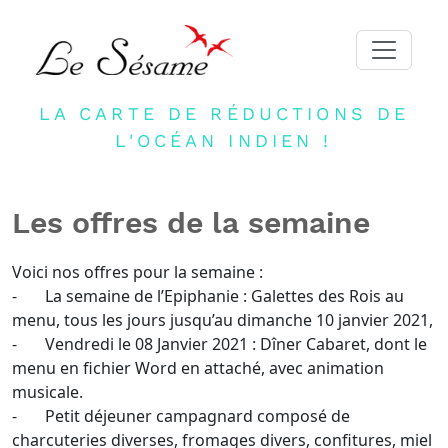
LA CARTE DE RÉDUCTIONS DE
ACCUEIL
L'OCÉAN INDIEN !
ADHERER
PARTENAIRES
Les offres de la semaine
BLOG
NEWSLETTER
Voici nos offres pour la semaine :
- La semaine de l’Epiphanie : Galettes des Rois au
CONTACT
menu, tous les jours jusqu’au dimanche 10 janvier 2021,
- Vendredi le 08 Janvier 2021 : Dîner Cabaret, dont le
DEVENIR PARTENAIRE
menu en fichier Word en attaché, avec animation
CONNEXION
musicale.
- Petit déjeuner campagnard composé de
FR
charcuteries diverses, fromages divers, confitures, miel