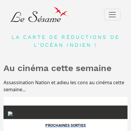
ACCUEIL
LA CARTE DE RÉDUCTIONS DE
ADHERER
L'OCÉAN INDIEN !
PARTENAIRES
Au cinéma cette semaine
BLOG
NEWSLETTER
Assassination Nation et adieu les cons au cinéma cette
semaine...
CONTACT
DEVENIR PARTENAIRE
CONNEXION
FR
PROCHAINES SORTIES