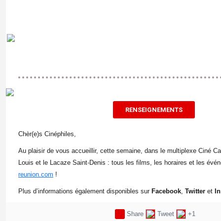
RENSEIGNEMENTS
Chèr(e)s Cinéphiles,
Au plaisir de vous accueillir, cette semaine, dans le multiplexe Ciné C
Louis et le Lacaze Saint-Denis : tous les films, les horaires et les év
reunion.com
!
Plus d’informations également disponibles sur
Facebook
,
Twitter
et
I
Share
Tweet
+1