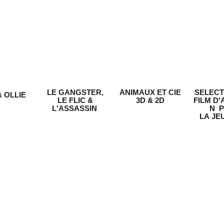
LE GANGSTER,
ANIMAUX ET CIE
SELECT
& OLLIE
LE FLIC &
3D & 2D
FILM D'
L'ASSASSIN
N 
LA JE