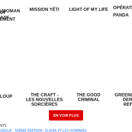
OPÉRAT
MISSION YÉTI
LIGHT OF MY LIFE
R WOMAN
984
PANDA
OSTF
UEMENT
THE CRAFT -
THE GOOD
GREENL
 LOUP
LES NOUVELLES
CRIMINAL
DER
SORCIÈRES
RE
EN VOIR PLUS