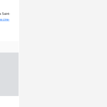
a Saint-
w.cine-