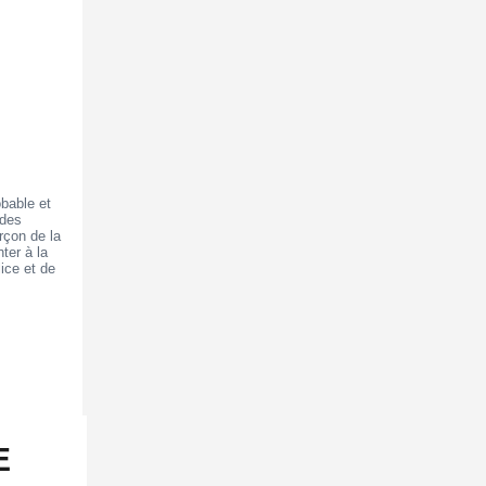
obable et
 des
rçon de la
ter à la
lice et de
E