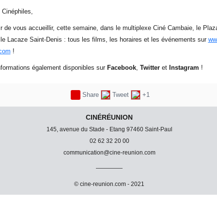
 Cinéphiles,
ir de vous accueillir, cette semaine, dans le multiplexe Ciné Cambaie, le Plaz
 le Lacaze Saint-Denis : tous les films, les horaires et les événements sur
ww
.com
!
nformations également disponibles sur
Facebook
,
Twitter
et
Instagram
!
Share
Tweet
+1
CINÉRÉUNION
145, avenue du Stade - Etang 97460 Saint-Paul
02 62 32 20 00
communication@cine-reunion.com
© cine-reunion.com - 2021