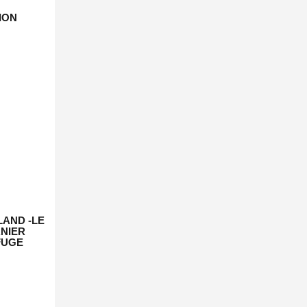
ION
AND -LE
NIER
FUGE