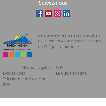
Suivez-nous
Ce site a été réalisé avec le soutien
de la Région Réunion dans le cadre
du Chèque Numérique.
Mention légales
CGV
Evadez-vous
Le Guide en ligne
Télécharger le Guide en
PDF