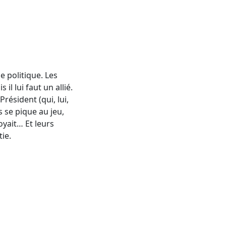
e politique. Les
l lui faut un allié.
résident (qui, lui,
s se pique au jeu,
oyait… Et leurs
ie.