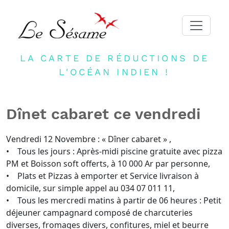
LA CARTE DE RÉDUCTIONS DE
ACCUEIL
L'OCÉAN INDIEN !
ADHERER
PARTENAIRES
Dînet cabaret ce vendredi
BLOG
NEWSLETTER
Vendredi 12 Novembre : « Dîner cabaret » ,
• Tous les jours : Après-midi piscine gratuite avec pizza
CONTACT
PM et Boisson soft offerts, à 10 000 Ar par personne,
• Plats et Pizzas à emporter et Service livraison à
DEVENIR PARTENAIRE
domicile, sur simple appel au 034 07 011 11,
CONNEXION
• Tous les mercredi matins à partir de 06 heures : Petit
déjeuner campagnard composé de charcuteries
FR
diverses, fromages divers, confitures, miel et beurre