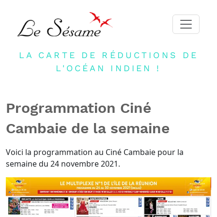
LA CARTE DE RÉDUCTIONS DE
ACCUEIL
L'OCÉAN INDIEN !
ADHERER
PARTENAIRES
Programmation Ciné
BLOG
Cambaie de la semaine
NEWSLETTER
CONTACT
Voici la programmation au Ciné Cambaie pour la
semaine du 24 novembre 2021.
DEVENIR PARTENAIRE
CONNEXION
FR