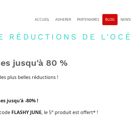
ACCUEIL
ADHERER
PARTENAIRES
BLOG
NEWS
E RÉDUCTIONS DE L'OCÉ
es jusqu'à 80 %
es plus belles réductions !
 ‌ ‌ ‌ ‌ ‌ ‌ ‌ ‌ ‌ ‌ ‌ ‌ ‌ ‌ ‌ ‌ ‌ ‌ ‌ ‌ ‌ ‌ ‌ ‌ ‌ ‌ ‌
es jusqu'à -80% !
e code
FLASHY JUNE
, le 5° produit est offert* !