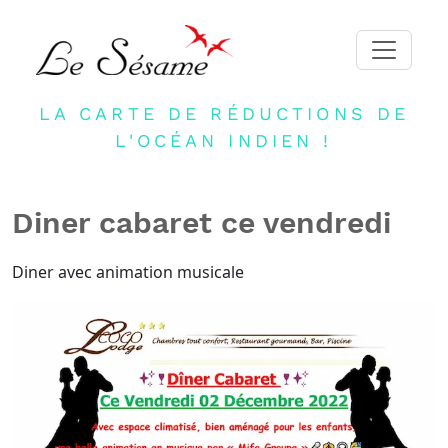
LA CARTE DE RÉDUCTIONS DE
ACCUEIL
L'OCÉAN INDIEN !
ADHERER
PARTENAIRES
Diner cabaret ce vendredi
BLOG
NEWSLETTER
Diner avec animation musicale
CONTACT
DEVENIR PARTENAIRE
CONNEXION
FR