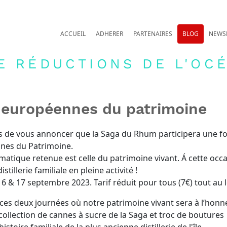
ACCUEIL
ADHERER
PARTENAIRES
BLOG
NEWS
E RÉDUCTIONS DE L'OCÉ
 européennes du patrimoine
de vous annoncer que la Saga du Rhum participera une foi
nes du Patrimoine.
ématique retenue est celle du patrimoine vivant. Á cette occ
stillerie familiale en pleine activité !
16 & 17 septembre 2023. Tarif réduit pour tous (7€) tout au
s deux journées où notre patrimoine vivant sera à l’honn
collection de cannes à sucre de la Saga et troc de boutures