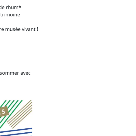
e de rhum*
atrimoine
re musée vivant !
consommer avec