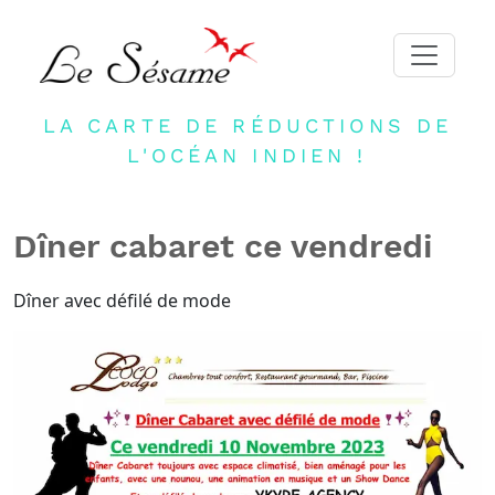
LA CARTE DE RÉDUCTIONS DE
ACCUEIL
L'OCÉAN INDIEN !
ADHERER
PARTENAIRES
Dîner cabaret ce vendredi
BLOG
NEWSLETTER
Dîner avec défilé de mode
CONTACT
DEVENIR PARTENAIRE
CONNEXION
FR