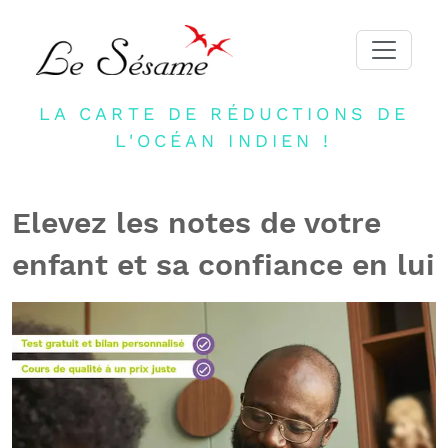
LA CARTE DE RÉDUCTIONS DE
ACCUEIL
L'OCÉAN INDIEN !
ADHERER
PARTENAIRES
Elevez les notes de votre
BLOG
enfant et sa confiance en lui
NEWSLETTER
CONTACT
DEVENIR PARTENAIRE
CONNEXION
FR