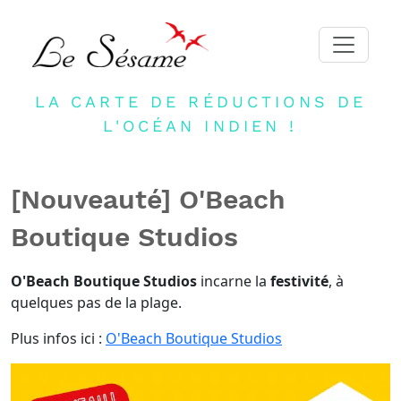
LA CARTE DE RÉDUCTIONS DE
ACCUEIL
L'OCÉAN INDIEN !
ADHERER
PARTENAIRES
[Nouveauté] O'Beach
BLOG
Boutique Studios
NEWSLETTER
CONTACT
O'Beach Boutique Studios
incarne la
festivité
, à
quelques pas de la plage.
DEVENIR PARTENAIRE
Plus infos ici :
O'Beach Boutique Studios
CONNEXION
FR