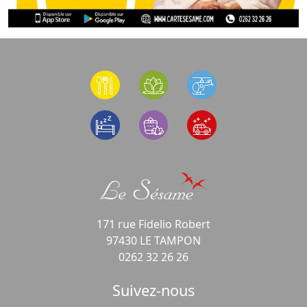
171 rue Fidelio Robert
97430 LE TAMPON
0262 32 26 26
Suivez-nous