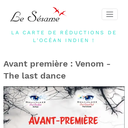
LA CARTE DE RÉDUCTIONS DE
ACCUEIL
L'OCÉAN INDIEN !
ADHERER
PARTENAIRES
Avant première : Venom -
BLOG
The last dance
NEWSLETTER
CONTACT
DEVENIR PARTENAIRE
CONNEXION
FR