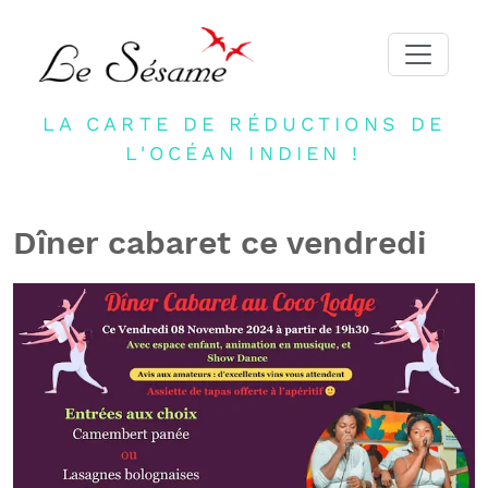
LA CARTE DE RÉDUCTIONS DE
ACCUEIL
L'OCÉAN INDIEN !
ADHERER
PARTENAIRES
Dîner cabaret ce vendredi
BLOG
NEWSLETTER
CONTACT
DEVENIR PARTENAIRE
CONNEXION
FR