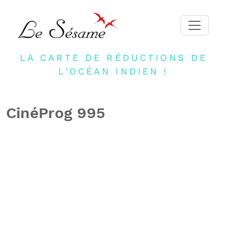
LA CARTE DE RÉDUCTIONS DE
ACCUEIL
L'OCÉAN INDIEN !
ADHERER
PARTENAIRES
CinéProg 995
BLOG
NEWSLETTER
CONTACT
DEVENIR PARTENAIRE
CONNEXION
FR